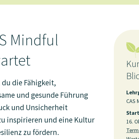
S Mindful
artet
Kur
Bli
 du die Fähigkeit,
Lehr
rksame und gesunde Führung
CAS M
ruck und Unsicherheit
Star
 inspirieren und eine Kultur
16. O
Term
silienz zu fördern.
Warte