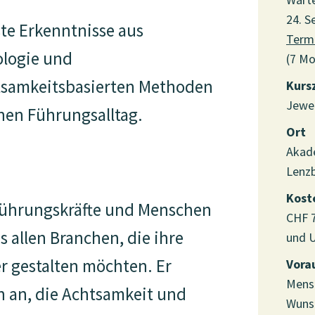
24. S
te Erkenntnisse aus
Term
ologie und
(7 Mo
tsamkeitsbasierten Methoden
Kurs
Jewei
nen Führungsalltag.
Ort
Akade
Lenzb
Kost
 Führungskräfte und Menschen
CHF 7
s allen Branchen, die ihre
und U
r gestalten möchten. Er
Vora
Mens
n an, die Achtsamkeit und
Wuns