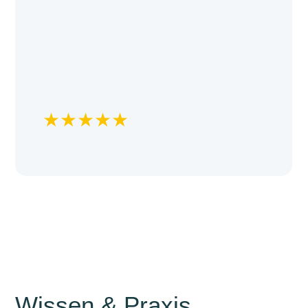
★
★
★
★
★
Wissen & Praxis